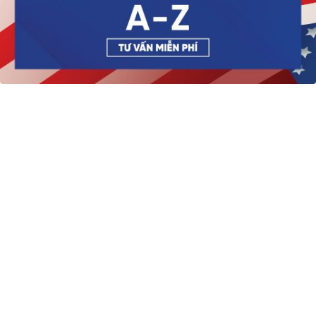
Thẻ Xanh (Green Card) là gì?
Là thẻ xác nhận tình trạng thường trú nhân của một người
nước ngoài tại Mỹ. Tại sao lại được gọi là Thẻ Xanh? Bởi vì
vào cuối Thế chiến thứ II, mẫu thẻ thường trú này được in trên
giấy màu xanh lá cây.
Có hai loại Thẻ Xanh Mỹ:
Thẻ Xanh 2 năm ở Mỹ, hay còn gọi là Thẻ Xanh có điều
kiện
Thẻ Xanh 10 năm ở Mỹ, hay còn gọi là Thẻ Xanh vĩnh
viễn
Thẻ Xanh 2 năm (Thẻ Xanh có điều kiện)