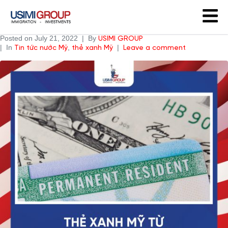
Posted on
July 21, 2022
By
USIMI GROUP
In
,
Tin tức nước Mỹ
thẻ xanh Mỹ
Leave a comment