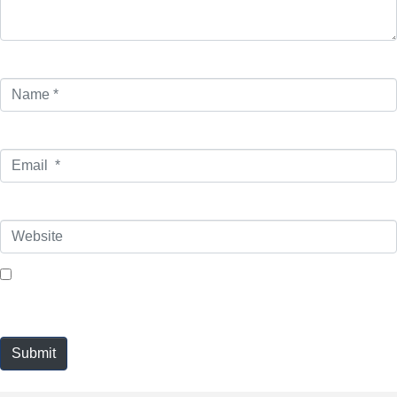
Name *
Email *
Website
Save my name, email, and website in this browser for the next
time I comment.
Submit