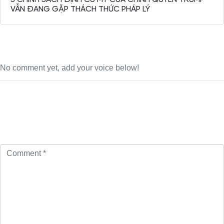
VẪN ĐANG GẶP THÁCH THỨC PHÁP LÝ
No comment yet, add your voice below!
Add a Comment
Your email address will not be published.
Required fields are
marked
*
Comment *