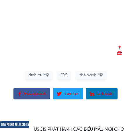
Trong trường hợp chủ Thẻ Xanh Mỹ chưa vượt qua kỳ thi nhập
tịch Mỹ (kỳ thi để chính thức trở thành công dân Mỹ), thì chủ
Thẻ Xanh vĩnh viễn phải tiếp tục gia hạn khi thẻ xanh 10 năm
hết hạn, đồng thời phải đảm bảo việc không rời khỏi Mỹ quá 6
tháng/năm.
————————————-
USIMI GROUP – Kinh nghiệm hơn 20 năm thực hiện thành
công hàng trăm hồ sơ các chương trình EB5, L1A, E2…
1B13, Đường số 27, Phường An Phú, Quận 2, TP HCM
Hotline: 0902 64 8986 / 091 886 7009
định cư Mỹ
EB5
thẻ xanh Mỹ
Facebook
Twitter
LinkedIn
USCIS PHÁT HÀNH CÁC BIỂU MẪU MỚI CHO