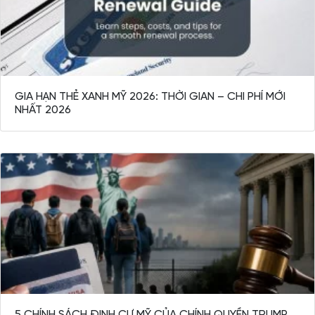
GIA HẠN THẺ XANH MỸ 2026: THỜI GIAN – CHI PHÍ MỚI
NHẤT 2026
5 CHÍNH SÁCH ĐỊNH CƯ MỸ CỦA CHÍNH QUYỀN TRUMP