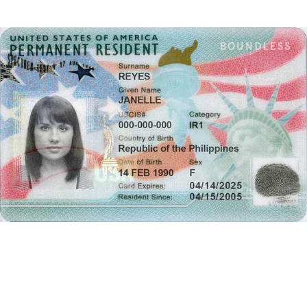
Thẻ Xanh này được cấp khi chủ thẻ là Nhà đầu tư EB-5 và
người phụ thuộc, người được bảo lãnh diện hôn thê/ vợ chồng
đã gỡ bỏ điều kiện của Thẻ Xanh 2 năm; hoặc chủ thẻ làm việc
lâu dài tại Mỹ hoặc được gia đình bảo lãnh (với quan hệ cha
mẹ/con cái)…