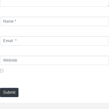
Name *
Email *
Website
Save my name, email, and website in this browser for the next
time I comment.
Submit