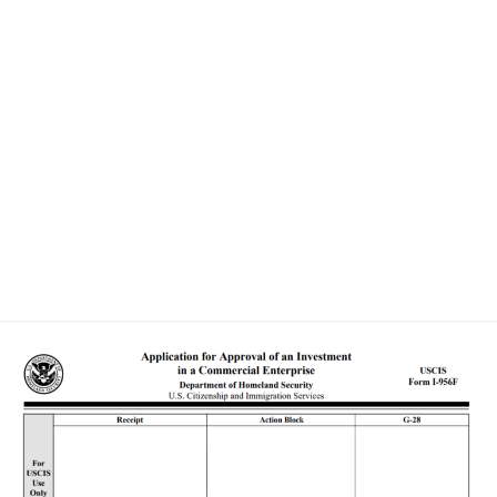
mới theo Đạo luật Liêm chính và Cải cách EB-5 năm 2022. Cụ
thể có các biểu mẫu mới như sau:
Mẫu đơn I-956F, Đơn xin Chấp thuận Đầu tư vào Doanh
nghiệp Thương mại.
Mẫu đơn I-956G, Báo cáo hàng năm của Trung tâm
Vùng.
Mẫu đơn I-956F là mẫu đơn mới chỉ có thể nộp bởi một
Trung tâm Vùng đã được phê duyệt
.
Đơn I-956F dùng để xin duyệt “mẫu” gần giống như Đơn I-924
trong chương trình này lúc trước. Tuy nhiên, Đơn I-956F được
yêu cầu theo luật định đối với các Trung tâm Vùng để xin phê
duyệt từng hạng mục đầu tư cụ thể thông qua một dự án mới.