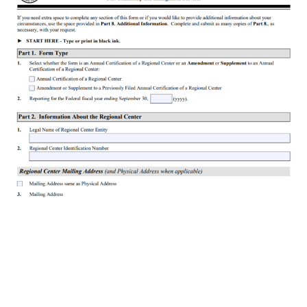
(hình đơn I-956G)
Mẫu đơn I-956G được Sở Du trú Mỹ công bố chính thức trên
website.
Loạt biểu mẫu tiếp theo USCIS sẽ phát hành là Mẫu đơn I-526,
Đơn xin nhập cư của Nhà đầu tư độc lập và Mẫu đơn I-526E,
Đơn xin nhập cư của Nhà đầu tư thuộc Trung tâm