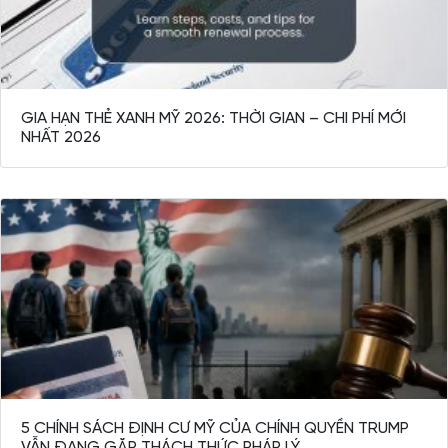
GIA HẠN THẺ XANH MỸ 2026: THỜI GIAN – CHI PHÍ MỚI
NHẤT 2026
5 CHÍNH SÁCH ĐỊNH CƯ MỸ CỦA CHÍNH QUYỀN TRUMP
VẪN ĐANG GẶP THÁCH THỨC PHÁP LÝ