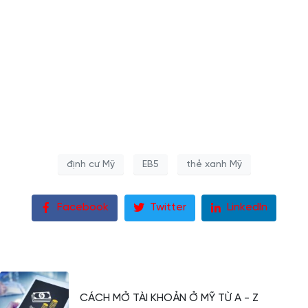
Vùng. USCIS sẽ thông báo cho các bên liên quan khi các biểu
mẫu này có sẵn trên trang web của USCIS.
– Thời gian có hiệu lực của 2 mẫu đơn trên là từ ngày 2 tháng
6 năm 2022. Mẫu I-956F và I-956G phải được nộp theo các
yêu cầu mới của chương trình.
– Phí nộp đơn: $ 17,795 cho Mẫu I-956F và $ 3,035 cho Mẫu I-
956G.
định cư Mỹ
EB5
thẻ xanh Mỹ
Facebook
Twitter
LinkedIn
CÁCH MỞ TÀI KHOẢN Ở MỸ TỪ A - Z