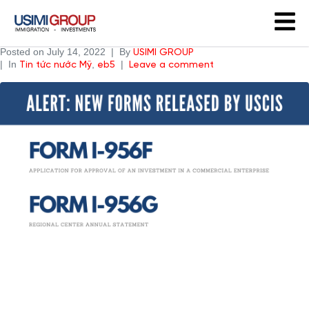
Posted on
July 14, 2022
By
USIMI GROUP
In
,
Tin tức nước Mỹ
eb5
Leave a comment
USCIS PHÁT HÀNH CÁC BIỂU MẪU MỚI CHO CHƯƠNG
TRÌNH EB-5
Sở Di trú & Nhập tịch Mỹ (USCIS) vừa phát hành 2 biểu mẫu