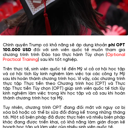
Chính quyền Trump có khả năng sẽ áp dụng khoản
phí OPT
100.000 USD
đối với sinh viên quốc tế muốn tham gia
chương trình trình Đào tạo thực hành Tùy chọn (
Optional
Practical Training
) sau khi tốt nghiệp.
Trên thực tế, sinh viên quốc tế đến Mỹ vì cả cơ hội học tập
và cơ hội tích lũy kinh nghiệm làm việc tại các công ty Mỹ
sau khi hoàn thành chương trình học. Vì vậy, các chương trình
thực tập Thực tiễn theo Chương trình học (CPT) và Thực
tập Thực tiễn Tùy chọn (OPT) giúp sinh viên quốc tế tích lũy
kinh nghiệm làm việc trong khi học tập và cả sau khi hoàn
thành chương trình học tại Mỹ.
Tuy nhiên, chương trình OPT đang đối mặt với nguy cơ bị
xóa bỏ hoặc có thể bị sửa đổi đáng kể trong những tháng
tới. Một số biện pháp đã được thực hiện và nhiều biện pháp
khác đang được triển khai, có khả năng làm gián đoạn kế
hoạch học tập và làm việc của nhiều sinh viên quốc tế.