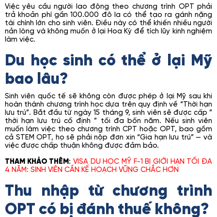
Việc yêu cầu người lao động theo chương trình OPT phải
trả khoản phí gần 100.000 đô la có thể tạo ra gánh nặng
tài chính lớn cho sinh viên. Điều này có thể khiến nhiều người
nản lòng và không muốn ở lại Hoa Kỳ để tích lũy kinh nghiệm
làm việc.
Du học sinh có thể ở lại Mỹ
bao lâu?
Sinh viên quốc tế sẽ không còn được phép ở lại Mỹ sau khi
hoàn thành chương trình học dựa trên quy định về “Thời hạn
lưu trú”. Bắt đầu từ ngày 15 tháng 9, sinh viên sẽ được cấp ”
thời hạn lưu trú cố định ” tối đa bốn năm. Nếu sinh viên
muốn làm việc theo chương trình CPT hoặc OPT, bao gồm
cả STEM OPT, họ sẽ phải nộp đơn xin “Gia hạn lưu trú” — và
việc được chấp thuận không được đảm bảo.
THAM KHẢO THÊM
:
VISA DU HỌC MỸ F-1 BỊ GIỚI HẠN TỐI ĐA
4 NĂM: SINH VIÊN CẦN KẾ HOẠCH VỮNG CHẮC HƠN
Thu nhập từ chương trình
OPT có bị đánh thuế không?