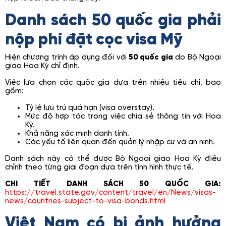
Danh sách 50 quốc gia phải
nộp phí đặt cọc visa Mỹ
Hiện chương trình áp dụng đối với
50 quốc gia
do Bộ Ngoại
giao Hoa Kỳ chỉ định.
Việc lựa chọn các quốc gia dựa trên nhiều tiêu chí, bao
gồm:
Tỷ lệ lưu trú quá hạn (visa overstay).
Mức độ hợp tác trong việc chia sẻ thông tin với Hoa
Kỳ.
Khả năng xác minh danh tính.
Các yếu tố liên quan đến quản lý nhập cư và an ninh.
Danh sách này có thể được Bộ Ngoại giao Hoa Kỳ điều
chỉnh theo từng giai đoạn dựa trên tình hình thực tế.
CHI TIẾT DANH SÁCH 50 QUỐC GIA:
https://travel.state.gov/content/travel/en/News/visas-
news/countries-subject-to-visa-bonds.html
Việt Nam có bị ảnh hưởng