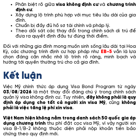
Phân biệt rõ giữa
visa không định cư
và
chương trình
định cư
.
Xây dựng lộ trình phù hợp với mục tiêu lâu dài của gia
đình.
Chuẩn bị đầy đủ hồ sơ tài chính và pháp lý.
Theo dõi sát các thay đổi trong chính sách di trú để
đưa ra quyết định đầu tư đúng thời điểm.
Đối với những gia đình mong muốn sinh sống lâu dài tại Hoa
Kỳ, các chương trình định cư hợp pháp như
EB-5
vẫn là lựa
chọn đáng cân nhắc nhờ lộ trình rõ ràng, minh bạch và
hướng tới quyền thường trú cho cả gia đình.
Kết luận
Việc Mỹ chính thức áp dụng Visa Bond Program từ ngày
03/08/2026
là một thay đổi đáng chú ý trong chính sách
quản lý visa không định cư. Tuy nhiên,
đây không phải là quy
định áp dụng cho tất cả người xin visa Mỹ
, cũng
không
phải là việc tăng lệ phí xin visa
.
Việt Nam hiện không nằm trong danh sách 50 quốc gia áp
dụng chương trình
thu phí đặt cọc visa Mỹ, vì vậy người xin
visa B-1/B-2 không thuộc diện phải nộp khoản tiền bảo
chứng theo quy định mới.