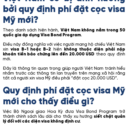
bởi quy định phí đặt cọc visa
Mỹ mới?
Theo danh sách hiện hành,
Việt Nam không nằm trong 50
quốc gia áp dụng Visa Bond Program
.
Điều này đồng nghĩa với việc người mang hộ chiếu Việt Nam
xin
visa B-1 hoặc B-2
hiện
không thuộc diện phải nộp
khoản tiền bảo chứng lên đến 20.000 USD
theo quy định
mới.
Đây là thông tin quan trọng giúp người Việt Nam tránh hiểu
nhầm trước các thông tin lan truyền trên mạng xã hội rằng
tất cả người xin visa Mỹ đều phải “đặt cọc 20.000 USD”.
Quy định phí đặt cọc visa Mỹ
mới cho thấy điều gì?
Việc Bộ Ngoại giao Hoa Kỳ đưa Visa Bond Program trở
thành chính sách lâu dài cho thấy xu hướng
siết chặt quản
lý đối với các diện visa không định cư
.