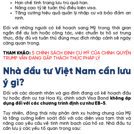
Hạn chế tình trạng lưu trú quá hạn.
Nâng cao tỷ lệ tuân thủ điều kiện visa.
Tăng cường hiệu quả quản lý nhập cư và bảo đảm an
ninh.
Đối với những người có kế hoạch sang Mỹ trong thời gian
ngắn để du lịch hoặc công tác, việc chuẩn bị hồ sơ trung
thực, đầy đủ và tuân thủ đúng mục đích nhập cảnh sẽ ngày
càng quan trọng.
THAM KHẢO:
5 CHÍNH SÁCH ĐỊNH CƯ MỸ CỦA CHÍNH QUYỀN
TRUMP VẪN ĐANG GẶP THÁCH THỨC PHÁP LÝ
Nhà đầu tư Việt Nam cần lưu
ý gì?
Đối với các doanh nhân và gia đình đang có kế hoạch đầu
tư hoặc định cư tại Hoa Kỳ, chính sách Visa Bond
không áp
dụng đối với các chương trình định cư như EB-5
.
Tuy nhiên, động thái này phản ánh xu hướng chung của Mỹ
là tăng cường kiểm soát đối với các diện visa tạm thời và
nâng cao yêu cầu về tính minh bạch của hồ sơ. Nhà đầu tư
cần lưu ý các yếu tố quan trọng sau: