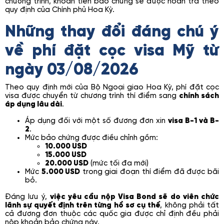
chương trình, khoản tiền bảo chứng sẽ được hoàn trả theo
quy định của Chính phủ Hoa Kỳ.
Những thay đổi đáng chú ý
về phí đặt cọc visa Mỹ từ
ngày 03/08/2026
Theo quy định mới của Bộ Ngoại giao Hoa Kỳ, phí đặt cọc
visa được chuyển từ chương trình thí điểm sang
chính sách
áp dụng lâu dài
.
Áp dụng đối với một số đương đơn xin
visa B-1 và B-
2
.
Mức bảo chứng được điều chỉnh gồm:
10.000 USD
15.000 USD
20.000 USD
(mức tối đa mới)
Mức
5.000 USD
trong giai đoạn thí điểm đã được bãi
bỏ.
Đáng lưu ý,
việc yêu cầu nộp Visa Bond sẽ do viên chức
lãnh sự quyết định trên từng hồ sơ cụ thể
, không phải tất
cả đương đơn thuộc các quốc gia được chỉ định đều phải
nộp khoản bảo chứng này.