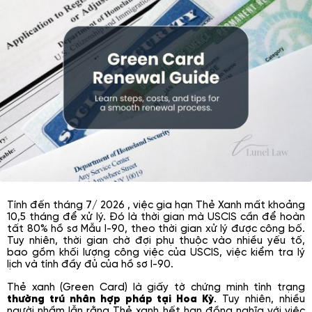
Tính đến tháng 7/ 2026 , việc gia hạn Thẻ Xanh mất khoảng
10,5 tháng để xử lý. Đó là thời gian mà USCIS cần để hoàn
tất 80% hồ sơ Mẫu I-90, theo thời gian xử lý được công bố.
Tuy nhiên, thời gian chờ đợi phụ thuộc vào nhiều yếu tố,
bao gồm khối lượng công việc của USCIS, việc kiểm tra lý
lịch và tính đầy đủ của hồ sơ I-90.
Thẻ xanh (Green Card) là giấy tờ chứng minh tình trạng
thường trú nhân hợp pháp tại Hoa Kỳ
. Tuy nhiên, nhiều
người nhầm lẫn rằng Thẻ xanh hết hạn đồng nghĩa với việc