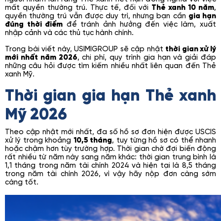
mất quyền thường trú. Thực tế, đối với
Thẻ xanh 10 năm
,
quyền thường trú vẫn được duy trì, nhưng bạn cần
gia hạn
đúng thời điểm
để tránh ảnh hưởng đến việc làm, xuất
nhập cảnh và các thủ tục hành chính.
Trong bài viết này, USIMIGROUP sẽ cập nhật
thời gian xử lý
mới nhất năm 2026
, chi phí, quy trình gia hạn và giải đáp
những câu hỏi được tìm kiếm nhiều nhất liên quan đến Thẻ
xanh Mỹ.
Thời gian gia hạn Thẻ xanh
Mỹ 2026
Theo cập nhật mới nhất, đa số hồ sơ đơn hiện được USCIS
xử lý trong khoảng
10,5 tháng
, tuy từng hồ sơ có thể nhanh
hoặc chậm hơn tùy trường hợp. Thời gian chờ đợi biến động
rất nhiều từ năm này sang năm khác: thời gian trung bình là
1,1 tháng trong năm tài chính 2024 và hiện tại là 8,5 tháng
trong năm tài chính 2026, vì vậy hãy nộp đơn càng sớm
càng tốt.