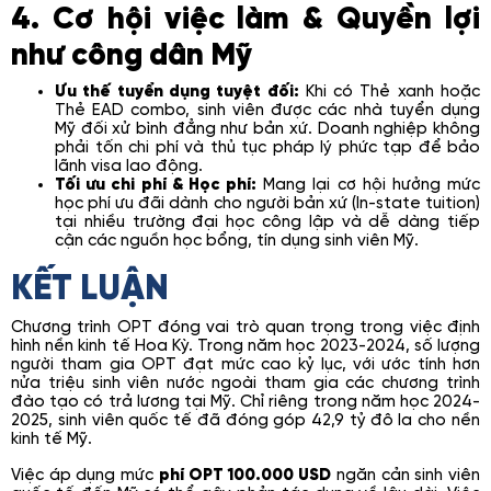
4. Cơ hội việc làm & Quyền lợi
như công dân Mỹ
Ưu thế tuyển dụng tuyệt đối:
Khi có Thẻ xanh hoặc
Thẻ EAD combo, sinh viên được các nhà tuyển dụng
Mỹ đối xử bình đẳng như bản xứ. Doanh nghiệp không
phải tốn chi phí và thủ tục pháp lý phức tạp để bảo
lãnh visa lao động.
Tối ưu chi phí & Học phí:
Mang lại cơ hội hưởng mức
học phí ưu đãi dành cho người bản xứ (In-state tuition)
tại nhiều trường đại học công lập và dễ dàng tiếp
cận các nguồn học bổng, tín dụng sinh viên Mỹ.
KẾT LUẬN
Chương trình OPT đóng vai trò quan trọng trong việc định
hình nền kinh tế Hoa Kỳ. Trong năm học 2023-2024, số lượng
người tham gia OPT đạt mức cao kỷ lục, với ước tính hơn
nửa triệu sinh viên nước ngoài tham gia các chương trình
đào tạo có trả lương tại Mỹ. Chỉ riêng trong năm học 2024-
2025, sinh viên quốc tế đã đóng góp 42,9 tỷ đô la cho nền
kinh tế Mỹ.
Việc áp dụng mức
phí OPT 100.000 USD
ngăn cản sinh viên