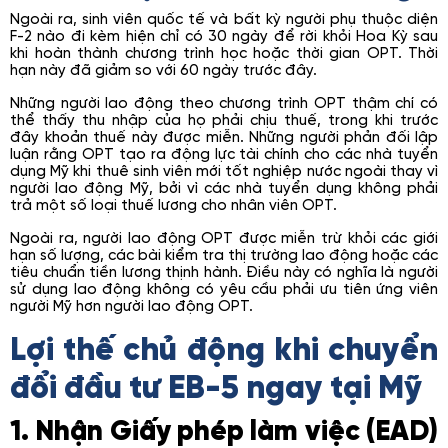
Ngoài ra, sinh viên quốc tế và bất kỳ người phụ thuộc diện
F-2 nào đi kèm hiện chỉ có 30 ngày để rời khỏi Hoa Kỳ sau
khi hoàn thành chương trình học hoặc thời gian OPT. Thời
hạn này đã giảm so với 60 ngày trước đây.
Những người lao động theo chương trình OPT thậm chí có
thể thấy thu nhập của họ phải chịu thuế, trong khi trước
đây khoản thuế này được miễn. Những người phản đối lập
luận rằng OPT tạo ra động lực tài chính cho các nhà tuyển
dụng Mỹ khi thuê sinh viên mới tốt nghiệp nước ngoài thay vì
người lao động Mỹ, bởi vì các nhà tuyển dụng không phải
trả một số loại thuế lương cho nhân viên OPT.
Ngoài ra, người lao động OPT được miễn trừ khỏi các giới
hạn số lượng, các bài kiểm tra thị trường lao động hoặc các
tiêu chuẩn tiền lương thịnh hành. Điều này có nghĩa là người
sử dụng lao động không có yêu cầu phải ưu tiên ứng viên
người Mỹ hơn người lao động OPT.
Lợi thế chủ động khi chuyển
đổi đầu tư EB-5 ngay tại Mỹ
1. Nhận Giấy phép làm việc (EAD)