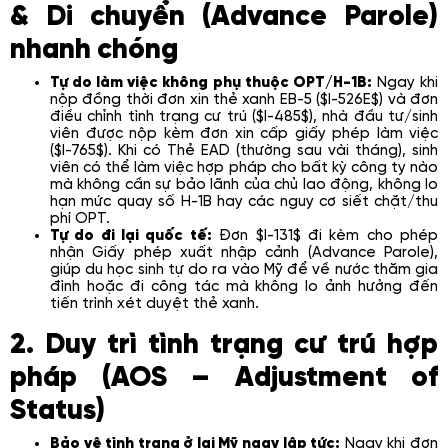
& Di chuyển (Advance Parole)
nhanh chóng
Tự do làm việc không phụ thuộc OPT/H-1B:
Ngay khi
nộp đồng thời đơn xin thẻ xanh EB-5 ($I-526E$) và đơn
điều chỉnh tình trạng cư trú ($I-485$), nhà đầu tư/sinh
viên được nộp kèm đơn xin cấp giấy phép làm việc
($I-765$). Khi có Thẻ EAD (thường sau vài tháng), sinh
viên có thể làm việc hợp pháp cho bất kỳ công ty nào
mà không cần sự bảo lãnh của chủ lao động, không lo
hạn mức quay số H-1B hay các nguy cơ siết chặt/thu
phí OPT.
Tự do đi lại quốc tế:
Đơn $I-131$ đi kèm cho phép
nhận Giấy phép xuất nhập cảnh (Advance Parole),
giúp du học sinh tự do ra vào Mỹ để về nước thăm gia
đình hoặc đi công tác mà không lo ảnh hưởng đến
tiến trình xét duyệt thẻ xanh.
2. Duy trì tình trạng cư trú hợp
pháp (AOS – Adjustment of
Status)
Bảo vệ tình trạng ở lại Mỹ ngay lập tức:
Ngay khi đơn