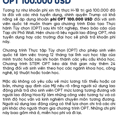
OPT 100.000 USD
Tương tự như khoản phí xin thị thực H-1B trị giá 100.000 đô
la đối với các nhà tuyển dụng, chính quyền Trump có khả
năng sẽ áp dụng khoản
phí OPT 100.000 USD
đối với sinh
viên quốc tế muốn tham gia chương trình Đào tạo Thực
hành Tùy chọn (OPT) sau khi tốt nghiệp, theo báo cáo của
Tạp chí Phố Wall. Hiện chưa rõ liệu người lao động OPT, nhà
tuyển dụng hay các trường đại học sẽ phải trả khoản phí
này.
Chương trình Thực tập Tùy chọn (OPT) cho phép sinh viên
quốc tế làm việc trong 12 tháng tại lĩnh vực học tập của
mình trước hoặc sau khi hoàn thành các yêu cầu khóa học.
Chương trình STEM OPT kéo dài thời gian này thêm 24
tháng đối với sinh viên theo học các ngành khoa học, công
nghệ, kỹ thuật hoặc toán học.
Mặc dù không có yêu cầu về mức lương tối thiểu hoặc cơ
bản, nhưng quy định của Mỹ nêu rõ rằng người sử dụng lao
động phải trả cho sinh viên OPT mức lương tương đương với
người lao động Hoa Kỳ làm những công việc tương tự và có
trình độ học vấn và kinh nghiệm chuyên môn tương đương.
Người sử dụng lao động cũng có thể lựa chọn chi trả các chi
phí khác cho người tham gia chương trình OPT. Những chi phí
này bao gồm nhà ở, miễn học phí và đi lại.