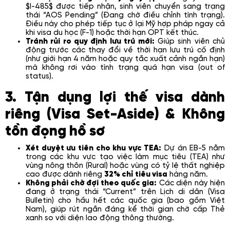
$I-485$ được tiếp nhận, sinh viên chuyển sang trạng
thái “AOS Pending” (Đang chờ điều chỉnh tình trạng).
Điều này cho phép tiếp tục ở lại Mỹ hợp pháp ngay cả
khi visa du học (F-1) hoặc thời hạn OPT kết thúc.
Tránh rủi ro quy định lưu trú mới:
Giúp sinh viên chủ
động trước các thay đổi về thời hạn lưu trú cố định
(như giới hạn 4 năm hoặc quy tắc xuất cảnh ngắn hạn)
mà không rơi vào tình trạng quá hạn visa (out of
status).
3. Tận dụng lợi thế visa dành
riêng (Visa Set-Aside) & Không
tồn đọng hồ sơ
Xét duyệt ưu tiên cho khu vực TEA:
Dự án EB-5 nằm
trong các khu vực tạo việc làm mục tiêu (TEA) như
vùng nông thôn (Rural) hoặc vùng có tỷ lệ thất nghiệp
cao được dành riêng
32% chỉ tiêu visa
hàng năm.
Không phải chờ đợi theo quốc gia:
Các diện này hiện
đang ở trạng thái “Current” trên Lịch di dân (Visa
Bulletin) cho hầu hết các quốc gia (bao gồm Việt
Nam), giúp rút ngắn đáng kể thời gian chờ cấp Thẻ
xanh so với diện lao động thông thường.