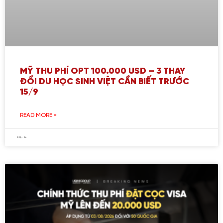
MỸ THU PHÍ OPT 100.000 USD – 3 THAY
ĐỔI DU HỌC SINH VIỆT CẦN BIẾT TRƯỚC
15/9
READ MORE »