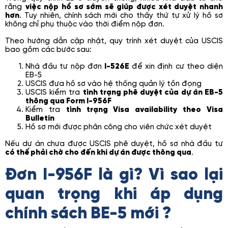
rằng
việc nộp hồ sơ sớm sẽ giúp được xét duyệt nhanh
hơn
. Tuy nhiên, chính sách mới cho thấy thứ tự xử lý hồ sơ
không chỉ phụ thuộc vào thời điểm nộp đơn.
Theo hướng dẫn cập nhật, quy trình xét duyệt của USCIS
bao gồm các bước sau:
Nhà đầu tư nộp đơn
I-526E
để xin định cư theo diện
EB-5
USCIS đưa hồ sơ vào hệ thống quản lý tồn đọng
USCIS kiểm tra
tình trạng phê duyệt của dự án EB-5
thông qua Form I-956F
Kiểm tra
tình trạng Visa availability theo Visa
Bulletin
Hồ sơ mới được phân công cho viên chức xét duyệt
Nếu dự án chưa được USCIS phê duyệt, hồ sơ nhà đầu tư
có thể phải chờ cho đến khi dự án được thông qua
.
Đơn I-956F là gì? Vì sao lại
quan trọng khi áp dụng
chính sách BE-5 mới ?