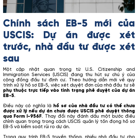
Chính sách EB-5 mới của
USCIS: Dự án được xét
trước, nhà đầu tư được xét
sau
Một cập nhật quan trọng từ U.S. Citizenship and
Immigration Services (USCIS) đang thu hút sự chú ý của
cộng đồng đầu tư định cư. Theo hướng dẫn mới về quy
trình xử lý hồ sơ EB-5, việc xét duyệt đơn của nhà đầu tư sẽ
phụ thuộc trực tiếp vào tình trạng phê duyệt của dự án
EB-5
.
Điều này có nghĩa là
hồ sơ của nhà đầu tư có thể chưa
được xử lý nếu dự án chưa được USCIS phê duyệt thông
qua Form I-956F
. Thay đổi này đánh dấu một bước điều
chỉnh quan trọng trong cách USCIS quản lý tồn đọng hồ sơ
EB-5 và kiểm soát rủi ro dự án.
Trong quy trình EB-5 truyền thống, nhiều nhà đầu tư cho