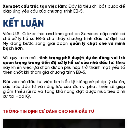
Xem xét cấu trúc tạo việc làm
: Đây là tiêu chí bắt buộc để
đáp ứng yêu cầu của chương trình EB-5.
KẾT LUẬN
Việc U.S. Citizenship and Immigration Services cập nhật cơ
chế xử lý hồ sơ EB-5 cho thấy chương trình đầu tư định cư
Mỹ đang bước sang giai đoạn
quản lý chặt chẽ và minh
bạch hơn
.
Với quy trình mới,
tình trạng phê duyệt dự án đóng vai trò
quan trọng trong tiến độ xử lý hồ sơ của nhà đầu tư
. Điều
này khiến việc lựa chọn dự án phù hợp trở thành một yếu tố
then chốt khi tham gia chương trình EB-5.
Đối với nhà đầu tư, việc tìm hiểu kỹ lưỡng về pháp lý dự án,
cấu trúc đầu tư và năng lực của đơn vị phát triển sẽ giúp
giảm thiểu rủi ro và tăng khả năng đạt được mục tiêu định
cư tại Hoa Kỳ.
THÔNG TIN ĐỊNH CƯ DÀNH CHO NHÀ ĐẦU TƯ