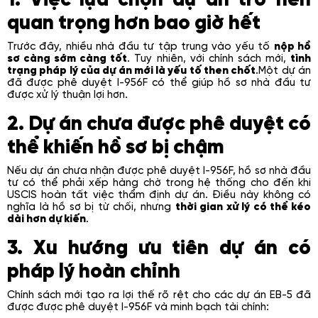
1. Việc lựa chọn dự án trở nên
quan trọng hơn bao giờ hết
Trước đây, nhiều nhà đầu tư tập trung vào yếu tố
nộp hồ
sơ càng sớm càng tốt
. Tuy nhiên, với chính sách mới,
tình
trạng pháp lý của dự án mới là yếu tố then chốt
.Một dự án
đã được phê duyệt I-956F có thể giúp hồ sơ nhà đầu tư
được xử lý thuận lợi hơn.
2. Dự án chưa được phê duyệt có
thể khiến hồ sơ bị chậm
Nếu dự án chưa nhận được phê duyệt I-956F, hồ sơ nhà đầu
tư có thể phải xếp hàng chờ trong hệ thống cho đến khi
USCIS hoàn tất việc thẩm định dự án. Điều này không có
nghĩa là hồ sơ bị từ chối, nhưng
thời gian xử lý có thể kéo
dài hơn dự kiến
.
3. Xu hướng ưu tiên dự án có
pháp lý hoàn chỉnh
Chính sách mới tạo ra lợi thế rõ rệt cho các dự án EB-5 đã
được được phê duyệt I-956F và minh bạch tài chính: