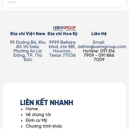
Địa chỉ Việt Nam
Địa chỉ Hoa Kỳ
Liên Hệ
95 Đường B4, Khu
9999 Bellaire
Email:
đô thị Sala,
blvd, ste 8B1,
admin@usimigroup.com
Phường An Lợi
Houston,
Hotline: 091 614
Đông, TP. Thủ
Texas 77036
7909 - 091 886
Đức
7009
LIÊN KẾT NHANH
Home
Về chúng tôi
Định cư Mỹ
Chương trình khác