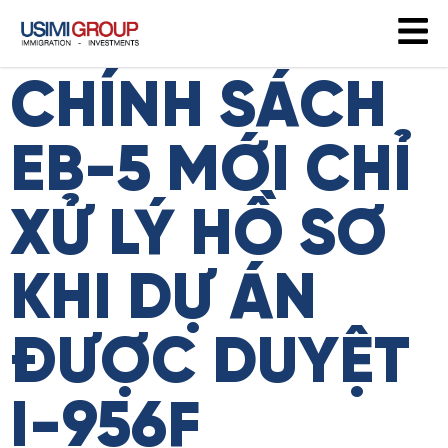
CHÍNH SÁCH
EB-5 MỚI CHỈ
XỬ LÝ HỒ SƠ
KHI DỰ ÁN
ĐƯỢC DUYỆT
I-956F