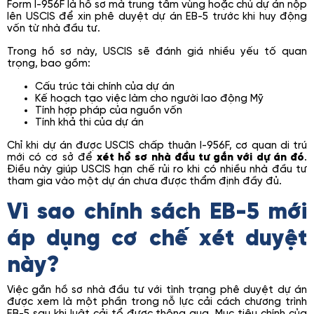
Form I-956F là hồ sơ mà trung tâm vùng hoặc chủ dự án nộp
lên USCIS để xin phê duyệt dự án EB-5 trước khi huy động
vốn từ nhà đầu tư.
Trong hồ sơ này, USCIS sẽ đánh giá nhiều yếu tố quan
trọng, bao gồm:
Cấu trúc tài chính của dự án
Kế hoạch tạo việc làm cho người lao động Mỹ
Tính hợp pháp của nguồn vốn
Tính khả thi của dự án
Chỉ khi dự án được USCIS chấp thuận I-956F, cơ quan di trú
mới có cơ sở để
xét hồ sơ nhà đầu tư gắn với dự án đó
.
Điều này giúp USCIS hạn chế rủi ro khi có nhiều nhà đầu tư
tham gia vào một dự án chưa được thẩm định đầy đủ.
Vì sao chính sách EB-5 mới
áp dụng cơ chế xét duyệt
này?
Việc gắn hồ sơ nhà đầu tư với tình trạng phê duyệt dự án
được xem là một phần trong nỗ lực cải cách chương trình
EB-5 sau khi luật cải tổ được thông qua. Mục tiêu chính của