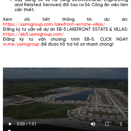
and Related Services) đã taọ ra 54 Công ăn việc làm
cần thiết.
Xem chi tiết thông tin dự án:
https://usimigroup.com/lakefront-estate-villas/
Đăng ký tư vấn về dự án EB-5 LAKEFRONT ESTATE & VILLAS:
https://eb5.usimigroup.com/
Đăng ký tư vấn chương trình EB-5. CLICK NGAY
m.me/usimigroup
để được hỗ trợ hồ sơ nhanh chóng!