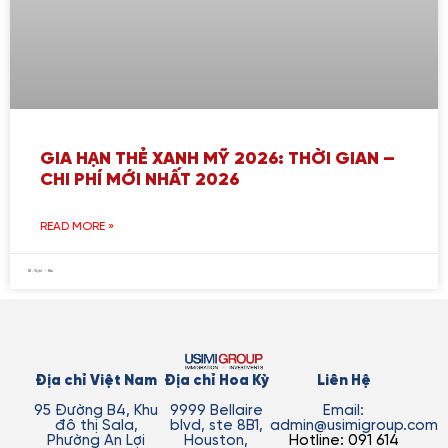
GIA HẠN THẺ XANH MỸ 2026: THỜI GIAN –
CHI PHÍ MỚI NHẤT 2026
READ MORE »
Địa chỉ Việt Nam
Địa chỉ Hoa Kỳ
Liên Hệ
95 Đường B4, Khu
9999 Bellaire
Email:
đô thị Sala,
blvd, ste 8B1,
admin@usimigroup.com
Phường An Lợi
Houston,
Hotline: 091 614