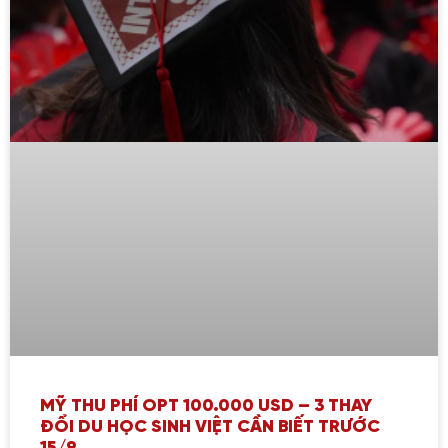
MỸ THU PHÍ OPT 100.000 USD – 3 THAY
ĐỔI DU HỌC SINH VIỆT CẦN BIẾT TRƯỚC