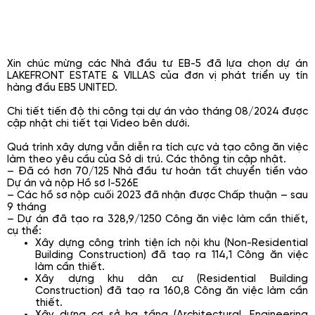
Xin chúc mừng các Nhà đầu tư EB-5 đã lựa chọn dự án
LAKEFRONT ESTATE & VILLAS của đơn vị phát triển uy tín
hàng đầu EB5 UNITED.
Chi tiết tiến độ thi công tại dự án vào tháng 08/2024 được
cập nhật chi tiết tại Video bên dưới.
Quá trình xây dựng vẫn diễn ra tích cực và tạo công ăn việc
làm theo yêu cầu của Sở di trú. Các thông tin cập nhật.
–
Đã có hơn 70/125 Nhà đầu tư hoàn tất chuyển tiền vào
Dự án và nộp Hồ sơ I-526E
–
Các hồ sơ nộp cuối 2023 đã nhận được Chấp thuận – sau
9 tháng
–
Dự án đã tạo ra 328,9/1250 Công ăn việc làm cần thiết,
cụ thể:
Xây dựng công trình tiện ích nội khu (Non-Residential
Building Construction) đã taọ ra 114,1 Công ăn việc
làm cần thiết.
Xây dựng khu dân cư (Residential Building
Construction) đã taọ ra 160,8 Công ăn việc làm cần
thiết.
Xây dựng cơ sở hạ tầng (Architectural, Engineering