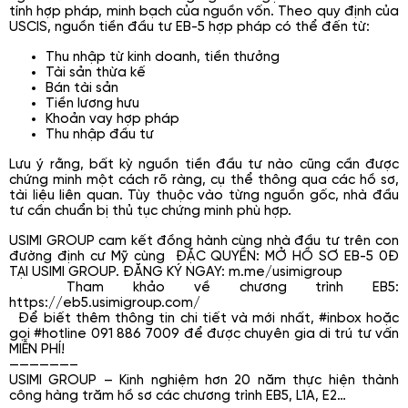
tính hợp pháp, minh bạch của nguồn vốn. Theo quy định của
USCIS, nguồn tiền đầu tư EB-5 hợp pháp có thể đến từ:
Thu nhập từ kinh doanh, tiền thưởng
Tài sản thừa kế
Bán tài sản
Tiền lương hưu
Khoản vay hợp pháp
Thu nhập đầu tư
Lưu ý rằng, bất kỳ nguồn tiền đầu tư nào cũng cần được
chứng minh một cách rõ ràng, cụ thể thông qua các hồ sơ,
tài liệu liên quan. Tùy thuộc vào từng nguồn gốc, nhà đầu
tư cần chuẩn bị thủ tục chứng minh phù hợp.
USIMI GROUP cam kết đồng hành cùng nhà đầu tư trên con
đường định cư Mỹ cùng ĐẶC QUYỀN: MỞ HỒ SƠ EB-5 0Đ
TẠI USIMI GROUP. ĐĂNG KÝ NGAY: m.me/usimigroup
Tham khảo về chương trình EB5:
https://eb5.usimigroup.com/
Để biết thêm thông tin chi tiết và mới nhất, #inbox hoặc
gọi #hotline 091 886 7009 để được chuyên gia di trú tư vấn
MIỄN PHÍ!
——————–
USIMI GROUP – Kinh nghiệm hơn 20 năm thực hiện thành
công hàng trăm hồ sơ các chương trình EB5, L1A, E2…