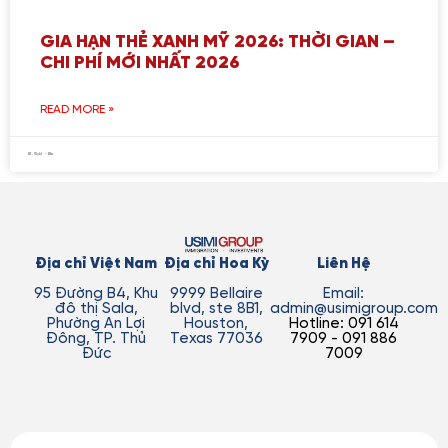
GIA HẠN THẺ XANH MỸ 2026: THỜI GIAN –
CHI PHÍ MỚI NHẤT 2026
READ MORE »
Địa chỉ Việt Nam
Địa chỉ Hoa Kỳ
Liên Hệ
95 Đường B4, Khu
9999 Bellaire
Email:
đô thị Sala,
blvd, ste 8B1,
admin@usimigroup.com
Phường An Lợi
Houston,
Hotline: 091 614
Đông, TP. Thủ
Texas 77036
7909 - 091 886
Đức
7009