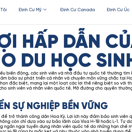
 Tôi
Định Cư Mỹ
Định Cư Canada
Định Cư Úc
ỢI HẤP DẪN CỦ
HO DU HỌC SIN
iều biến động, các sinh viên và nhà đầu tư quốc tế thường tì
m bảo sự phát triển cá nhân và chuyên môn vững chắc tại Hoa 
họn đặc biệt, mang lại một loạt các lợi thế riêng biệt so với th
 cho sinh viên và nhân viên quốc tế. Mở đường cho quyền thường 
IỂN SỰ NGHIỆP BỀN VỮNG
 để trở thành công dân Hoa Kỳ. Lợi ích này đảm bảo sinh viên 
n không còn chỉ dựa vào sự bảo lãnh của Visa H-1B hoặc L-1. Tự d
ng ngần ngại tuyển dụng nhân viên quốc tế do những hạn chế mà
thực H-1B cũng bị mắc kẹt và phụ thuộc vào nhà tuyển dụng để du