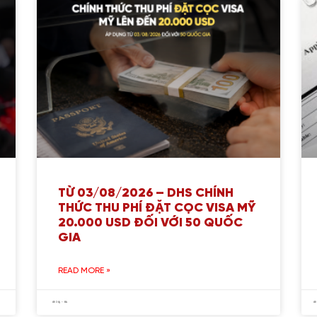
TỪ 03/08/2026 – DHS CHÍNH
THỨC THU PHÍ ĐẶT CỌC VISA MỸ
20.000 USD ĐỐI VỚI 50 QUỐC
GIA
READ MORE »