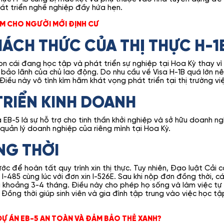
át triển nghề nghiệp đầy hứa hẹn.
ÀM CHO NGƯỜI MỚI ĐỊNH CƯ
ÁCH THỨC CỦA THỊ THỰC H-1
n cái đang học tập và phát triển sự nghiệp tại Hoa Kỳ thay vì v
 bảo lãnh của chủ lao động. Do nhu cầu về Visa H-1B quá lớn n
iều này vô tình kìm hãm khát vọng phát triển tại thị trường vi
TRIỂN KINH DOANH
 EB-5 là sự hỗ trợ cho tinh thần khởi nghiệp và sở hữu doanh ng
quản lý doanh nghiệp của riêng mình tại Hoa Kỳ.
NG THỜI
ớc để hoàn tất quy trình xin thị thực. Tuy nhiên, Đạo luật Cải
g I-485 cùng lúc với đơn xin I-526E. Sau khi nộp đơn đồng thời,
ng khoảng 3-4 tháng. Điều này cho phép họ sống và làm việc tự 
 Đồng thời giúp sinh viên và gia đình tập trung vào việc học t
 DỰ ÁN EB-5 AN TOÀN VÀ ĐẢM BẢO THẺ XANH?