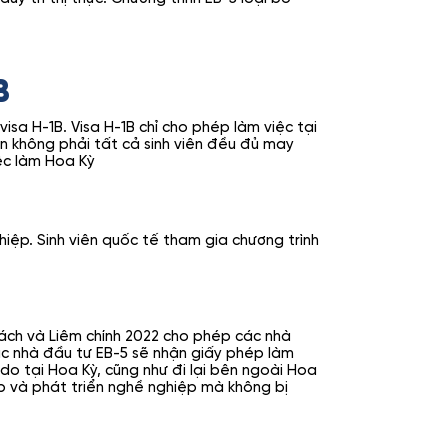
B
isa H-1B. Visa H-1B chỉ cho phép làm việc tại
ên không phải tất cả sinh viên đều đủ may
ệc làm Hoa Kỳ
hiệp. Sinh viên quốc tế tham gia chương trình
 cách và Liêm chính 2022 cho phép các nhà
 các nhà đầu tư EB-5 sẽ nhận giấy phép làm
do tại Hoa Kỳ, cũng như đi lại bên ngoài Hoa
ập và phát triển nghề nghiệp mà không bị