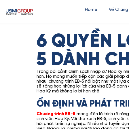
Home
Về Chúng
6 QUYỀN L
5 DÀNH C
Trong bối cảnh chính sách nhập cư Hoa Kỳ nh
hơn. Họ mong muốn tiếp cận các giải pháp đả
nhau, chương trình EB-5 nổi bật như một lựa c
sẽ tổng hợp những lợi ích của visa EB-5 dành
Hoa Kỳ mà không lo bị hạn chế.
ỔN ĐỊNH VÀ PHÁT TR
Chương trình EB-5
mang đến lộ trình rõ ràng
sinh viên Hoa Kỳ. Với thẻ xanh EB-5, sinh viê
hội phát triển sự nghiệp. Nhiều nhà tuyển dụ
việc. Ngoài ra, những người lao động có thị 