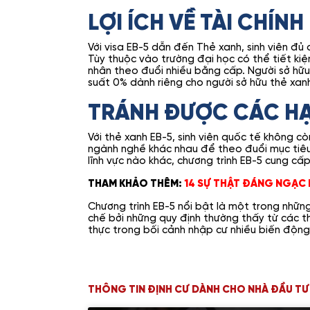
LỢI ÍCH VỀ TÀI CHÍNH
Với visa EB-5 dẫn đến Thẻ xanh, sinh viên đ
Tùy thuộc vào trường đại học có thể tiết kiệ
nhân theo đuổi nhiều bằng cấp. Người sở hữu 
suất 0% dành riêng cho người sở hữu thẻ xa
TRÁNH ĐƯỢC CÁC HẠ
Với thẻ xanh EB-5, sinh viên quốc tế không 
ngành nghề khác nhau để theo đuổi mục tiêu 
lĩnh vực nào khác, chương trình EB-5 cung c
THAM KHẢO THÊM:
14 SỰ THẬT ĐÁNG NGẠC 
Chương trình EB-5 nổi bật là một trong nhữn
chế bởi những quy định thường thấy từ các thị
thực trong bối cảnh nhập cư nhiều biến động
THÔNG TIN ĐỊNH CƯ DÀNH CHO NHÀ ĐẦU TƯ