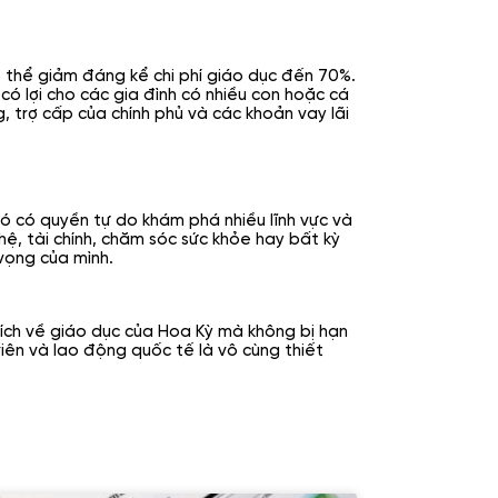
ó thể giảm đáng kể chi phí giáo dục đến 70%.
có lợi cho các gia đình có nhiều con hoặc cá
, trợ cấp của chính phủ và các khoản vay lãi
đó có quyền tự do khám phá nhiều lĩnh vực và
ệ, tài chính, chăm sóc sức khỏe hay bất kỳ
vọng của mình.
 ích về giáo dục của Hoa Kỳ mà không bị hạn
viên và lao động quốc tế là vô cùng thiết