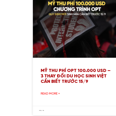
MỸ THU PHÍ OPT 100.000 USD –
3 THAY ĐỔI DU HỌC SINH VIỆT
CẦN BIẾT TRƯỚC 15/9
READ MORE »