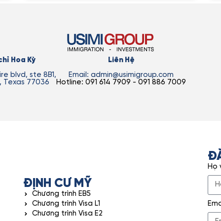
chỉ Hoa Kỳ
Liên Hệ
re blvd, ste 8B1,
Email: admin@usimigroup.com
, Texas 77036
Hotline: 091 614 7909 - 091 886 7009
Đ
Họ 
ĐỊNH CƯ MỸ
Chương trình EB5
Chương trình Visa L1
Ema
Chương trình Visa E2