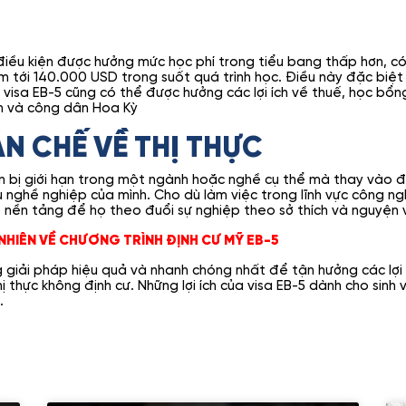
ủ điều kiện được hưởng mức học phí trong tiểu bang thấp hơn, c
m tới 140.000 USD trong suốt quá trình học. Điều này đặc biệt 
visa EB-5 cũng có thể được hưởng các lợi ích về thuế, học bổng
nh và công dân Hoa Kỳ
N CHẾ VỀ THỊ THỰC
còn bị giới hạn trong một ngành hoặc nghề cụ thể mà thay vào 
nghề nghiệp của mình. Cho dù làm việc trong lĩnh vực công ngh
ấp nền tảng để họ theo đuổi sự nghiệp theo sở thích và nguyện 
NHIÊN VỀ CHƯƠNG TRÌNH ĐỊNH CƯ MỸ EB-5
g giải pháp hiệu quả và nhanh chóng nhất để tận hưởng các lợi
 thực không định cư. Những lợi ích của visa EB-5 dành cho sinh 
.