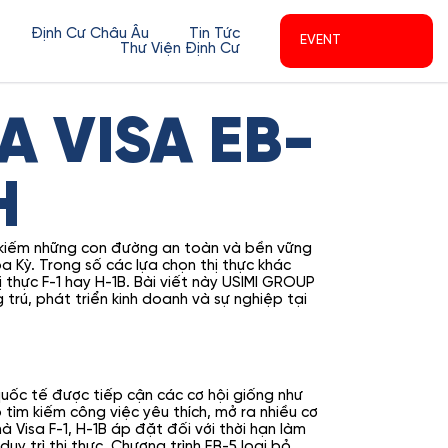
Định Cư Châu Âu
Tin Tức
EVENT
Thư Viện Định Cư
A VISA EB-
H
m kiếm những con đường an toàn và bền vững
Kỳ. Trong số các lựa chọn thị thực khác
ị thực F-1 hay H-1B. Bài viết này USIMI GROUP
trú, phát triển kinh doanh và sự nghiệp tại
quốc tế được tiếp cận các cơ hội giống như
o tìm kiếm công việc yêu thích, mở ra nhiều cơ
 Visa F-1, H-1B áp đặt đối với thời hạn làm
y trì thị thực. Chương trình EB-5 loại bỏ