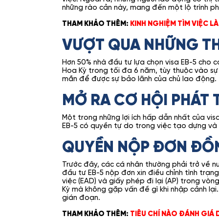
những rào cản này, mang đến một lộ trình ph
THAM KHẢO THÊM:
KINH NGHIỆM TÌM VIỆC L
VƯỢT QUA NHỮNG TH
Hơn 50% nhà đầu tư lựa chọn visa EB-5 cho co
Hoa Kỳ trong tối đa 6 năm, tùy thuộc vào sự
mắn để được sự bảo lãnh của chủ lao động. Đ
MỞ RA CƠ HỘI PHÁT 
Một trong những lợi ích hấp dẫn nhất của visa
EB-5 có quyền tự do trong việc tạo dựng và 
QUYỀN NỘP ĐƠN ĐỒ
Trước đây, các cá nhân thường phải trở về nư
đầu tư EB-5 nộp đơn xin điều chỉnh tình trạn
việc (EAD) và giấy phép đi lại (AP) trong vò
Kỳ mà không gặp vấn đề gì khi nhập cảnh lại.
gián đoạn.
THAM KHẢO THÊM:
TIÊU CHÍ NÀO ĐÁNH GIÁ