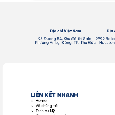
Địa chỉ Việt Nam
Địa 
95 Đường B4, Khu đô thị Sala,
9999 Bellai
Phường An Lợi Đông, TP. Thủ Đức
Houston
LIÊN KẾT NHANH
Home
Về chúng tôi
Định cư Mỹ