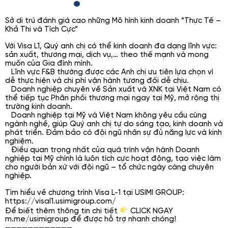
Sở di trú đánh giá cao những Mô hình kinh doanh “Thực Tế –
Khả Thi và Tích Cực”
Với Visa L1, Quý anh chị có thể kinh doanh đa dạng lĩnh vực:
sản xuất, thương mại, dịch vụ,… theo thế mạnh và mong
muốn của Gia đình mình.
Lĩnh vực F&B thường được các Anh chị ưu tiên lựa chọn vì
dễ thực hiện và chi phí vận hành tương đối dễ chịu.
Doanh nghiệp chuyên về Sản xuất và XNK tại Việt Nam có
thể tiếp tục Phân phối thương mại ngay tại Mỹ, mở rộng thị
trường kinh doanh.
Doanh nghiệp tại Mỹ và Việt Nam không yêu cầu cùng
ngành nghề, giúp Quý anh chị tự do sáng tạo, kinh doanh và
phát triển. Đảm bảo có đội ngũ nhân sự đủ năng lực và kinh
nghiệm.
Điều quan trọng nhất của quá trình vận hành Doanh
nghiệp tại Mỹ chính là luôn tích cực hoạt động, tạo việc làm
cho người bản xứ với đội ngũ – tổ chức ngày càng chuyên
nghiệp.
Tìm hiểu về chương trình Visa L-1 tại USIMI GROUP:
https://visal1.usimigroup.com/
Để biết thêm thông tin chi tiết
CLICK NGAY
m.me/usimigroup để được hỗ trợ nhanh chóng!