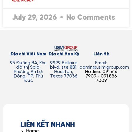
READ MORE »
July 29, 2026
No Comments
Địa chỉ Việt Nam
Địa chỉ Hoa Kỳ
Liên Hệ
95 Đường B4, Khu
9999 Bellaire
Email:
đô thị Sala,
blvd, ste 8B1,
admin@usimigroup.com
Phường An Lợi
Houston,
Hotline: 091 614
Đông, TP. Thủ
Texas 77036
7909 - 091 886
Đức
7009
LIÊN KẾT NHANH
Home