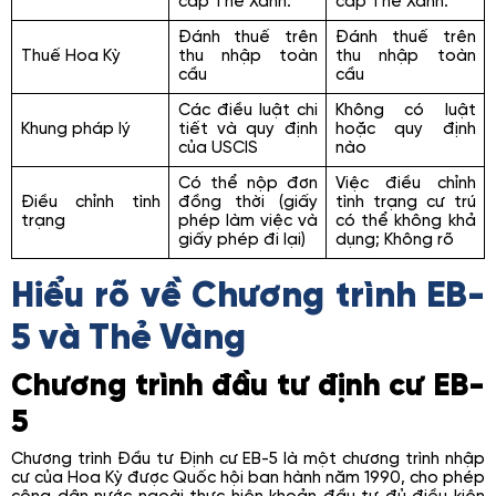
cấp Thẻ Xanh.
cấp Thẻ Xanh.
Đánh thuế trên
Đánh thuế trên
Thuế Hoa Kỳ
thu nhập toàn
thu nhập toàn
cầu
cầu
Các điều luật chi
Không có luật
Khung pháp lý
tiết và quy định
hoặc quy định
của USCIS
nào
Có thể nộp đơn
Việc điều chỉnh
Điều chỉnh tình
đồng thời (giấy
tình trạng cư trú
trạng
phép làm việc và
có thể không khả
giấy phép đi lại)
dụng; Không rõ
Hiểu rõ về Chương trình EB-
5 và Thẻ Vàng
Chương trình đầu tư định cư EB-
5
Chương trình Đầu tư Định cư EB-5 là một chương trình nhập
cư của Hoa Kỳ được Quốc hội ban hành năm 1990, cho phép