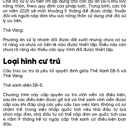
Chế độ xử lý ưu tiên chỉ áp dụng cho các dự án EB-5 khu vực
nông thôn, theo quy định của pháp luật. Trung bình, các hồ
sơ năm 2025 sẽ mất khoảng 5 tháng để được chấp thuận
đối với người nộp đơn khu vực nông thôn sử dụng chế độ xử
lý ưu tiên.
Thẻ Vàng:
Phương án xử lý nhanh đã được đề xuất nhưng chưa có sự
rõ ràng và chưa có tiền lệ nào được thiết lập. Điều này còn
chưa rõ ràng do thiếu các quy trình đã được thiết lập.
Loại hình cư trú
Cấu trúc cư trú là yếu tố quyết định giữa Thẻ Xanh EB-5 và
Thẻ Vàng.
Thẻ xanh diện EB-5:
Chương trình này cấp quyền cư trú vĩnh viễn có điều kiện,
sau khi các điều kiện được gỡ bỏ và thẻ xanh vĩnh viễn được
cấp sau khi đáp ứng các yêu cầu tạo việc làm. Không có sự
chậm trễ trong việc nhập quốc tịch nếu nhà đầu tư lựa
chọn nộp đơn, nhà đầu tư có thể nộp đơn xin quốc tịch sau
4 năm 9 tháng kể từ ngày cấp thẻ xanh có điều kiện ban
đầu.