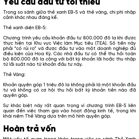
Yêu cầu đầu tư tối thiểu
Trong so sánh giữa thẻ xanh EB-5 và thẻ vàng, chi phí nhập
cảnh khác nhau đáng kể.
Thẻ xanh diện EB-5:
Chương trình yêu cầu khoản đầu tư 800.000 đô la khi được
thực hiện tại Khu vực Việc làm Mục tiêu (TEA). Số tiền này
phải “có rủi ro” và được đầu tư vào một doanh nghiệp đủ
điều kiện của Hoa Kỳ. Các nhà đầu tư có thể thu hồi toàn
bộ 800.000 đô la cộng với bất kỳ khoản lãi hoặc thu nhập
từ lãi suất nào từ khoản đầu tư này.
Thẻ Vàng:
Khoản quyên góp 1 triệu đô la không phải là một khoản đầu
tư và không có cơ hội thu hồi bất kỳ khoản tiền nào đã
quyên góp.
Sự khác biệt này rất quan trọng vì chương trình EB-5 liên
quan đến việc tham gia vào hoạt động kinh tế, trong khi
khái niệm Thẻ Vàng dựa trên mô hình quyên góp.
Hoàn trả vốn