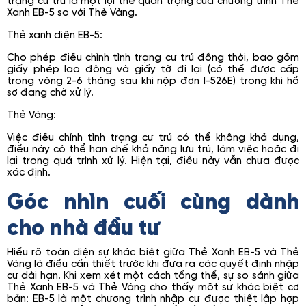
trạng cư trú là một lợi thế quan trọng của chương trình Thẻ
Xanh EB-5 so với Thẻ Vàng.
Thẻ xanh diện EB-5:
Cho phép điều chỉnh tình trạng cư trú đồng thời, bao gồm
giấy phép lao động và giấy tờ đi lại (có thể được cấp
trong vòng 2-6 tháng sau khi nộp đơn I-526E) trong khi hồ
sơ đang chờ xử lý.
Thẻ Vàng:
Việc điều chỉnh tình trạng cư trú có thể không khả dụng,
điều này có thể hạn chế khả năng lưu trú, làm việc hoặc đi
lại trong quá trình xử lý. Hiện tại, điều này vẫn chưa được
xác định.
Góc nhìn cuối cùng dành
cho nhà đầu tư
Hiểu rõ toàn diện sự khác biệt giữa Thẻ Xanh EB-5 và Thẻ
Vàng là điều cần thiết trước khi đưa ra các quyết định nhập
cư dài hạn. Khi xem xét một cách tổng thể, sự so sánh giữa
Thẻ Xanh EB-5 và Thẻ Vàng cho thấy một sự khác biệt cơ
bản: EB-5 là một chương trình nhập cư được thiết lập hợp