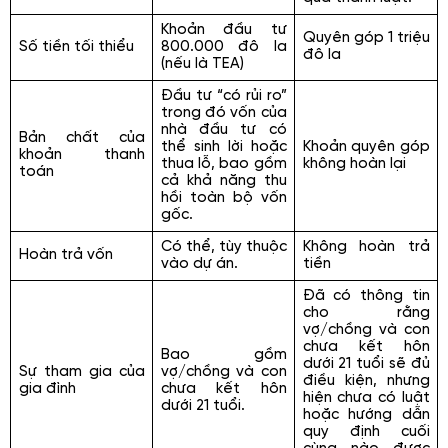
Khoản đầu tư
Quyên góp 1 triệu
Số tiền tối thiểu
800.000 đô la
đô la
(nếu là TEA)
Đầu tư “có rủi ro”
trong đó vốn của
nhà đầu tư có
Bản chất của
thể sinh lời hoặc
Khoản quyên góp
khoản thanh
thua lỗ, bao gồm
không hoàn lại
toán
cả khả năng thu
hồi toàn bộ vốn
gốc.
Có thể, tùy thuộc
Không hoàn trả
Hoàn trả vốn
vào dự án.
tiền
Đã có thông tin
cho rằng
vợ/chồng và con
chưa kết hôn
Bao gồm
dưới 21 tuổi sẽ đủ
Sự tham gia của
vợ/chồng và con
điều kiện, nhưng
gia đình
chưa kết hôn
hiện chưa có luật
dưới 21 tuổi.
hoặc hướng dẫn
quy định cuối