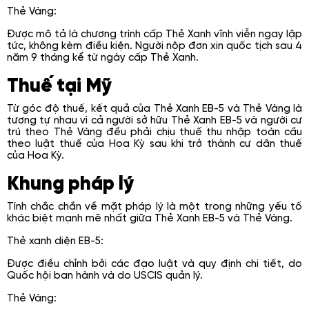
Thẻ Vàng:
Được mô tả là chương trình cấp Thẻ Xanh vĩnh viễn ngay lập
tức, không kèm điều kiện. Người nộp đơn xin quốc tịch sau 4
năm 9 tháng kể từ ngày cấp Thẻ Xanh.
Thuế tại Mỹ
Từ góc độ thuế, kết quả của Thẻ Xanh EB-5 và Thẻ Vàng là
tương tự nhau vì cả người sở hữu Thẻ Xanh EB-5 và người cư
trú theo Thẻ Vàng đều phải chịu thuế thu nhập toàn cầu
theo luật thuế của Hoa Kỳ sau khi trở thành cư dân thuế
của Hoa Kỳ.
Khung pháp lý
Tính chắc chắn về mặt pháp lý là một trong những yếu tố
khác biệt mạnh mẽ nhất giữa Thẻ Xanh EB-5 và Thẻ Vàng.
Thẻ xanh diện EB-5:
Được điều chỉnh bởi các đạo luật và quy định chi tiết, do
Quốc hội ban hành và do USCIS quản lý.
Thẻ Vàng: