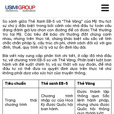
So sánh giữa Thẻ Xanh EB-5 và “Thẻ Vàng” của Mỹ thu hút
sự chú ý đặc biệt trong bối cảnh các nhà đầu tư toàn cầu
đang đánh giá lựa chọn con đường để có được Thẻ thường
trú tại Mỹ. Các tiêu đề báo chí thường đặt chúng cạnh
nhau, nhưng trên thực tế, chúng khác biệt sâu sắc về tính
chắc chắn pháp lý, cấu trúc chi phí, chính sách đối xử với gia
đình, thuế, quy trình xử lý và sự ổn định lâu dài.
Bài viết này cung cấp phân tích chi tiết, ở cấp độ nhà đầu
tư, về chương trình EB-5 so với Thẻ Vàng. Phân biệt luật ban
hành với đề xuất chính trị, và sự thật với suy đoán, để nhà
đầu tư có thể đưa ra quyết định dựa trên thực tế chứ
không phải dựa vào sức hút của truyền thông.
Tiêu chuẩn
Thẻ xanh EB-5
Thẻ Vàng
Được thành lập
Chương trình
thông qua Sắc
Trạng thái
nhập cư của Hoa
lệnh hành pháp,
chương trình
Kỳ được Quốc hội
nhưng chưa được
ban hành.
Quốc hội thông
qua thành luật.