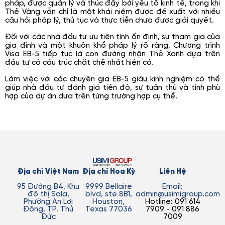
pháp, được quản lý và thúc đẩy bởi yếu tố kinh tế, trong khi
Thẻ Vàng vẫn chỉ là một khái niệm được đề xuất với nhiều
câu hỏi pháp lý, thủ tục và thực tiễn chưa được giải quyết.
Đối với các nhà đầu tư ưu tiên tính ổn định, sự tham gia của
gia đình và một khuôn khổ pháp lý rõ ràng, Chương trình
Visa EB-5 tiếp tục là con đường nhận Thẻ Xanh dựa trên
đầu tư có cấu trúc chặt chẽ nhất hiện có.
Làm việc với các chuyên gia EB-5 giàu kinh nghiệm có thể
giúp nhà đầu tư đánh giá tiến độ, sự tuân thủ và tính phù
hợp của dự án dựa trên từng trường hợp cụ thể.
Địa chỉ Việt Nam
Địa chỉ Hoa Kỳ
Liên Hệ
95 Đường B4, Khu
9999 Bellaire
Email:
đô thị Sala,
blvd, ste 8B1,
admin@usimigroup.com
Phường An Lợi
Houston,
Hotline: 091 614
Đông, TP. Thủ
Texas 77036
7909 - 091 886
Đức
7009