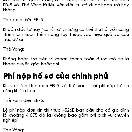
Một yếu tố quan trọng khác trong việc so sánh Thẻ Xanh
EB-5 với Thẻ Vàng là liệu vốn đầu tư có được hoàn trả hay
không.
Thẻ xanh diện EB-5:
Khoản đầu tư này “có rủi ro” , nhưng có thể thu hồi vốn cộng
thêm lợi nhuận tiềm năng tùy thuộc vào hiệu quả và cấu
trúc dự án.
Thẻ Vàng:
Không hoàn trả tiền vì khoản thanh toán được mô tả là
khoản quyên góp hoặc phí.
Phí nộp hồ sơ của chính phủ
Khi so sánh thẻ xanh EB-5 và thẻ vàng, chi phí nộp hồ sơ
cũng khác nhau.
Thẻ xanh diện EB-5:
Lệ phí nộp đơn xin thị thực I-526E ban đầu cho cả gia đình
là khoảng 4.675 đô la (không bao gồm phí dịch vụ chuyên
nghiệp).
Thẻ Vàng: