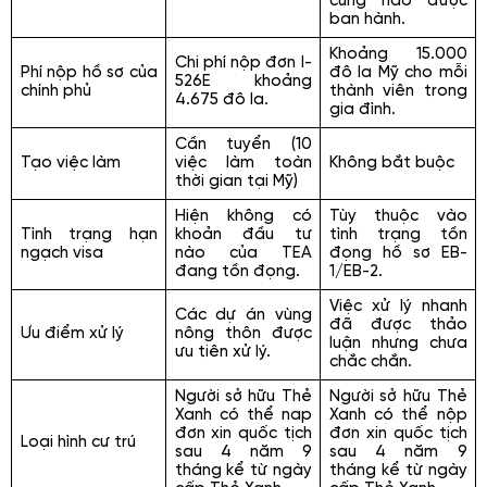
cùng nào được
ban hành.
Khoảng 15.000
Chi phí nộp đơn I-
Phí nộp hồ sơ của
đô la Mỹ cho mỗi
526E khoảng
chính phủ
thành viên trong
4.675 đô la.
gia đình.
Cần tuyển (10
Tạo việc làm
việc làm toàn
Không bắt buộc
thời gian tại Mỹ)
Hiện không có
Tùy thuộc vào
Tình trạng hạn
khoản đầu tư
tình trạng tồn
ngạch visa
nào của TEA
đọng hồ sơ EB-
đang tồn đọng.
1/EB-2.
Việc xử lý nhanh
Các dự án vùng
đã được thảo
Ưu điểm xử lý
nông thôn được
luận nhưng chưa
ưu tiên xử lý.
chắc chắn.
Người sở hữu Thẻ
Người sở hữu Thẻ
Xanh có thể nap
Xanh có thể nộp
đơn xin quốc tịch
đơn xin quốc tịch
Loại hình cư trú
sau 4 năm 9
sau 4 năm 9
tháng kể từ ngày
tháng kể từ ngày