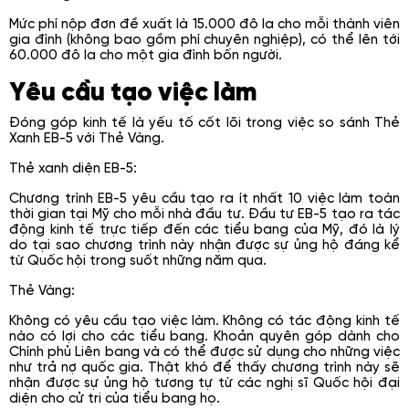
Mức phí nộp đơn đề xuất là 15.000 đô la cho mỗi thành viên
gia đình (không bao gồm phí chuyên nghiệp), có thể lên tới
60.000 đô la cho một gia đình bốn người.
Yêu cầu tạo việc làm
Đóng góp kinh tế là yếu tố cốt lõi trong việc so sánh Thẻ
Xanh EB-5 với Thẻ Vàng.
Thẻ xanh diện EB-5:
Chương trình EB-5 yêu cầu tạo ra ít nhất 10 việc làm toàn
thời gian tại Mỹ cho mỗi nhà đầu tư. Đầu tư EB-5 tạo ra tác
động kinh tế trực tiếp đến các tiểu bang của Mỹ, đó là lý
do tại sao chương trình này nhận được sự ủng hộ đáng kể
từ Quốc hội trong suốt những năm qua.
Thẻ Vàng:
Không có yêu cầu tạo việc làm. Không có tác động kinh tế
nào có lợi cho các tiểu bang. Khoản quyên góp dành cho
Chính phủ Liên bang và có thể được sử dụng cho những việc
như trả nợ quốc gia. Thật khó để thấy chương trình này sẽ
nhận được sự ủng hộ tương tự từ các nghị sĩ Quốc hội đại
diện cho cử tri của tiểu bang họ.