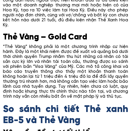
công dân nước ngoài thực hiện khoản đầu tư đủ điều kiện
vào một doanh nghiệp thương mại mới hoặc hiện có của
Hoa Kỳ, tạo ra 10 việc làm tại Hoa Kỳ. Điều này cho phép
người nộp đơn chính, cùng với vợ/chồng và bất kỳ con chưa
kết hôn nào dưới 21 tuổi, đủ điều kiện nhận Thẻ Xanh Hoa
Kỳ.
Thẻ Vàng – Gold Card
“Thẻ Vàng” không phải là một chương trình nhập cư hiện
hành. Đây là một khái niệm được đề xuất và quảng bá dưới
thời chính quyền Trump nhằm thu hút những cá nhân có tài
sản cực kỳ lớn và nhân tài toàn cầu, thường được so sánh
với phiên bản “Visa Vàng” của Mỹ. Các mô tả công khai và
báo cáo truyền thông cho thấy một khoản thanh toán
không hoàn lại từ 1 triệu đến 4 triệu đô la để đổi lấy quyền
thường trú nhanh hơn, mà không cần tạo việc làm hoặc bảo
lãnh của nhà tuyển dụng. Tuy nhiên, hiện chưa có luật, quy
định hoặc khung thực thi chính thức nào tồn tại, và chương
trình này vẫn còn nhiều bất ổn về mặt pháp lý và thủ tục.
So sánh chi tiết Thẻ xanh
EB-5 và Thẻ Vàng