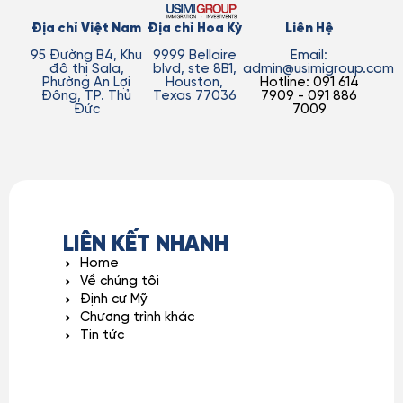
Địa chỉ Việt Nam
Địa chỉ Hoa Kỳ
Liên Hệ
95 Đường B4, Khu
9999 Bellaire
Email:
đô thị Sala,
blvd, ste 8B1,
admin@usimigroup.com
Phường An Lợi
Houston,
Hotline: 091 614
Đông, TP. Thủ
Texas 77036
7909 - 091 886
Đức
7009
LIÊN KẾT NHANH
Home
Về chúng tôi
Định cư Mỹ
Chương trình khác
Tin tức